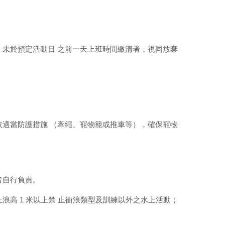
；未於預定活動日 之前一天上班時間繳清者，視同放棄
取適當防護措施 （牽繩、寵物籠或推車等），確保寵物
者自行負責。
高 1 米以上禁 止衝浪類型及訓練以外之水上活動；