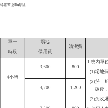
將報警協助處理。
單一
場地
清潔費
時段
借用費
1.
校內單
3,600
800
(1)
場地
4
小時
(2)
於上
4,700
1,200
潔費
(3)
免收