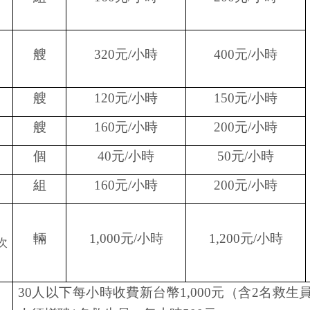
艘
320
元
/
小時
400
元
/
小時
艘
120
元
/
小時
150
元
/
小時
艘
160
元
/
小時
200
元
/
小時
個
40
元
/
小時
50
元
/
小時
組
160
元
/
小時
200
元
/
小時
輛
1,000
元
/
小時
1,200
元
/
小時
次
）
30
人以下每小時收費新台幣
1,000
元（含
2
名救生