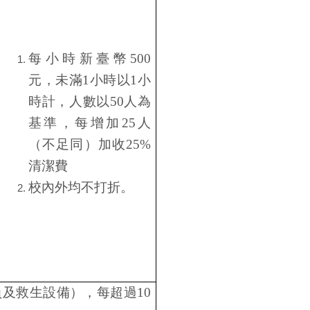
每小時新臺幣
500
元，未滿
1
小時以
1
小
時計，人數以
50
人為
基準，每增加
25
人
（不足同）加收
25%
清潔費
校內外均不打折。
員及救生設備），每超過
10