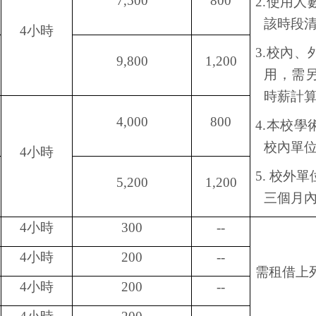
7,500
800
2.
使用人
該時段
4
小時
3.
校內、
9,800
1,200
用，需
時薪計
4,000
800
4.
本校學
校內單
4
小時
5.
校外單
5,200
1,200
三個月
4
小時
300
--
4
小時
200
--
需租借上
4
小時
200
--