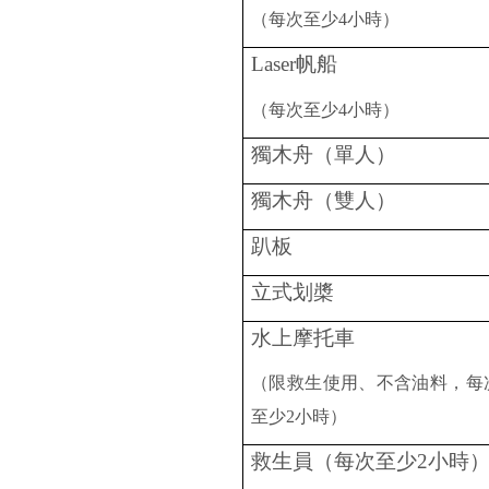
（每次至少
4
小時）
Laser
帆船
（每次至少
4
小時）
獨木舟（單人）
獨木舟（雙人）
趴板
立式划槳
水上摩托車
（
限救生使用、不含油料，
每
至少
2
小時）
救生員
（每次至少
2
小時