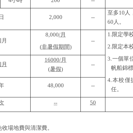
4
小時
200
--
至多
10
人
日
2,000
--
60
人。
1.
限定學
8,000
/
月
個月
--
2.
限定本
(
非暑假期間
)
3.
一個單
16000/
月
個月
--
帆船錦
(
暑假
)
4.
本校僅
年
48,000
--
任。
次
--
50
免收場地費與清潔費。