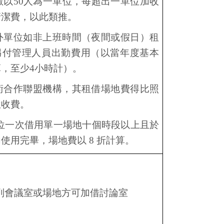
數以
50
人為一單位，每超出一單位加收
清潔費，以此類推。
外單位如非上班時間（夜間或假日）租
另付管理人員出勤費用（以當年度基本
算，至少
4
小時計）。
術合作聯盟機構，其租借場地費得比照
位收費。
位一次借用單一場地十個時段以上且於
內使用完畢，場地費以
8
折計算。
列會議室或場地方可加借討論室