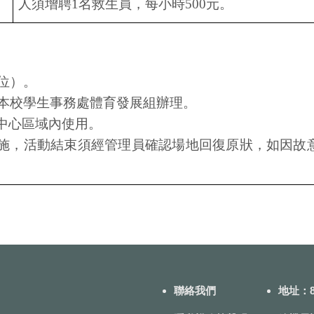
人須增聘
1
名救生員，每小時
500
元。
位）。
本校學生事務處體育發展組辦理。
中心區域內使用。
施，活動結束須經管理員確認場地回復原狀，如
因故
聯絡我們
地址：8