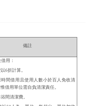
備註
位借用：
費以
6
折計算。
班時間借用且使用人數小於百人免收清
，惟借用單位需自負清潔責任。
淋浴間清潔費。