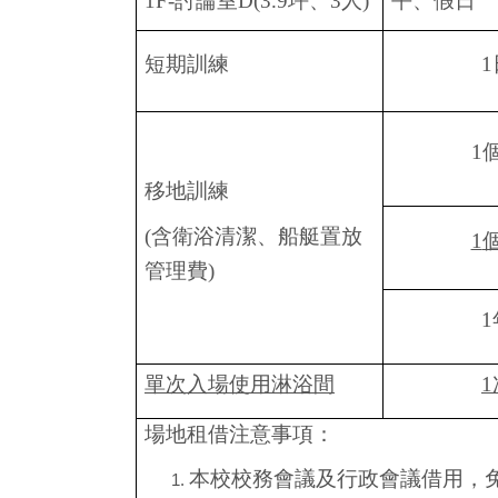
1F-
討論室
D
(3.9
坪、
3
人
)
平、假日
短期訓練
1
1
移地訓練
(
含衛浴清潔、船艇置放
1
管理費
)
1
單次入場
使用淋浴間
1
場地租借注意事項：
本校校務會議及行政會議借用，