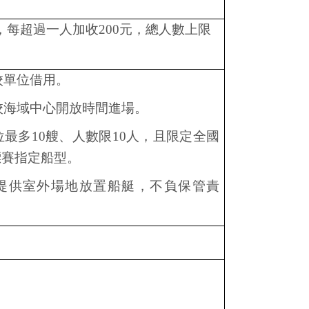
，每超過一人加收
200
元，總人數上限
校單位借用。
校海域中心開放時間進場。
位最多
10
艘、人數限
10
人，且限定全國
標賽指定船型。
提供室外場地放置船艇，不負保管責