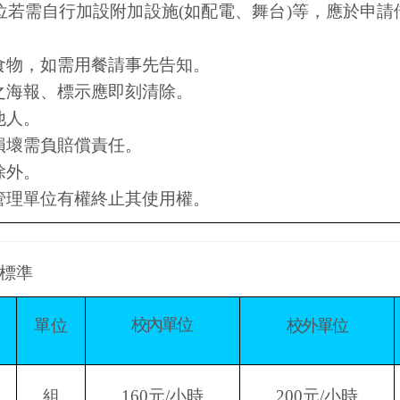
位若需自行加設附加設施
(
如配電、舞台
)
等，應於申請
食物，如需用餐請事先告知。
之海報、標示應即刻清除。
他人。
損壞需負賠償責任。
除外。
管理單位有權終止其使用權。
標準
校內單
位
單位
校外單位
組
160
元
/
小時
200
元
/
小時