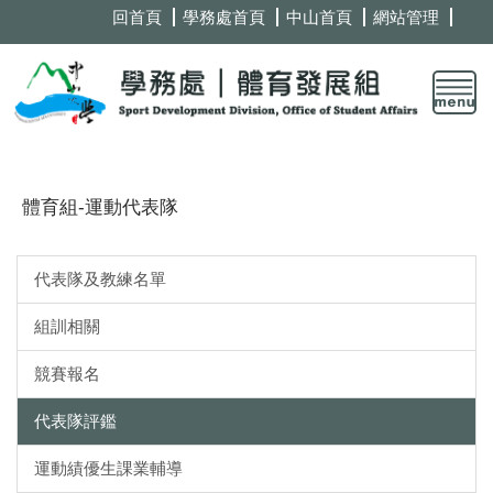
跳
回首頁
學務處首頁
中山首頁
網站管理
到
主
要
內
容
區
體育組-運動代表隊
代表隊及教練名單
組訓相關
競賽報名
代表隊評鑑
運動績優生課業輔導